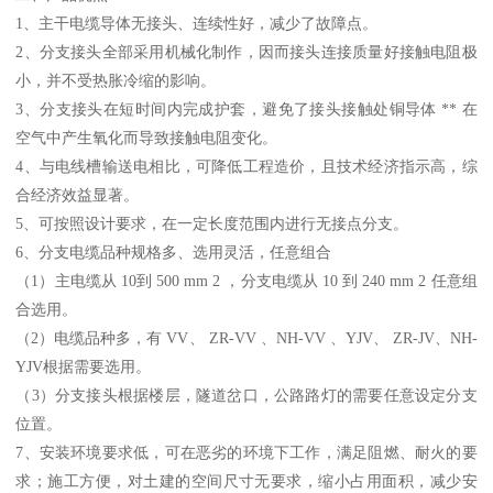
1、主干电缆导体无接头、连续性好，减少了故障点。
2、分支接头全部采用机械化制作，因而接头连接质量好接触电阻极
小，并不受热胀冷缩的影响。
3、分支接头在短时间内完成护套，避免了接头接触处铜导体 ** 在
空气中产生氧化而导致接触电阻变化。
4、与电线槽输送电相比，可降低工程造价，且技术经济指示高，综
合经济效益显著。
5、可按照设计要求，在一定长度范围内进行无接点分支。
6、分支电缆品种规格多、选用灵活，任意组合
（1）主电缆从 10到 500 mm 2 ，分支电缆从 10 到 240 mm 2 任意组
合选用。
（2）电缆品种多，有 VV、 ZR-VV 、NH-VV 、YJV、 ZR-JV、NH-
YJV根据需要选用。
（3）分支接头根据楼层，隧道岔口，公路路灯的需要任意设定分支
位置。
7、安装环境要求低，可在恶劣的环境下工作，满足阻燃、耐火的要
求；施工方便，对土建的空间尺寸无要求，缩小占用面积，减少安