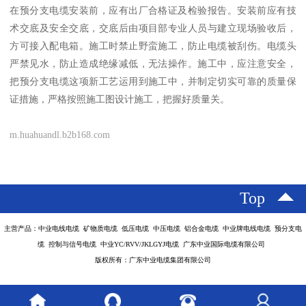
在预分支电缆安装前，应有出厂合格证及检验报告。安装前应有技
术交底及安全交底，交底后由项目部专业人员与建立现场验收后，
方可接入配电箱。施工时禁止野蛮施工，防止电缆被刮伤。电缆头
严禁见水，防止造成绝缘减低，无法操作。施工中，应注意安全，
把预分支电缆这项新工艺运用到施工中，并制定切实可靠的质量保
证措施，严格按照施工图设计施工，把握好质量关。
m.huahuandl.b2b168.com
Top
主营产品：中业电线电缆 矿物质电缆 低压电缆 中压电缆 铝合金电缆 中业牌电线电缆 预分支电
缆 控制与信号电缆 中业YC/RVV/JKLGYJ电缆 广东中业国际电缆有限公司
版权所有：广东中业电缆集团有限公司