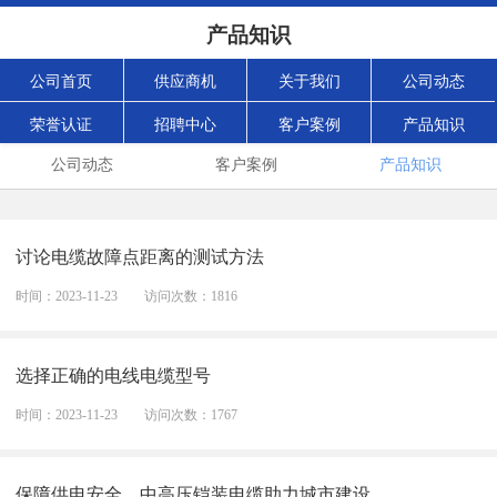
产品知识
公司首页
供应商机
关于我们
公司动态
荣誉认证
招聘中心
客户案例
产品知识
公司动态
客户案例
产品知识
讨论电缆故障点距离的测试方法
时间：2023-11-23
访问次数：1816
选择正确的电线电缆型号
时间：2023-11-23
访问次数：1767
保障供电安全，中高压铠装电缆助力城市建设