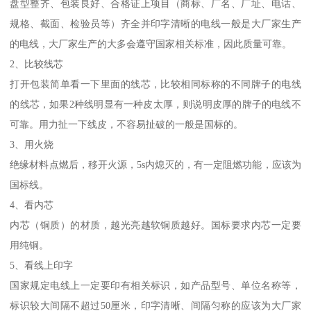
盘型整齐、包装良好、合格证上项目（商标、厂名、厂址、电话、
规格、截面、检验员等）齐全并印字清晰的电线一般是大厂家生产
的电线，大厂家生产的大多会遵守国家相关标准，因此质量可靠。
2、比较线芯
打开包装简单看一下里面的线芯，比较相同标称的不同牌子的电线
的线芯，如果2种线明显有一种皮太厚，则说明皮厚的牌子的电线不
可靠。用力扯一下线皮，不容易扯破的一般是国标的。
3、用火烧
绝缘材料点燃后，移开火源，5s内熄灭的，有一定阻燃功能，应该为
国标线。
4、看内芯
内芯（铜质）的材质，越光亮越软铜质越好。国标要求内芯一定要
用纯铜。
5、看线上印字
国家规定电线上一定要印有相关标识，如产品型号、单位名称等，
标识较大间隔不超过50厘米，印字清晰、间隔匀称的应该为大厂家