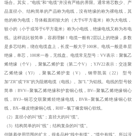
场合。其实，“电线”和“电缆”并没有严格的界限。通常将芯数少、产
品直径小、结构简单的产品称为电线，没有绝缘的称为裸电线，其
他的称为电缆；导体截面积较大的（大于6平方毫米）称为大电线，
较小的（小于或等于6平方毫米）称为小电线，绝缘电线又称为布电
线。这样说比较简单，容易理解！电缆一般有2层以上的绝缘，多数
是多芯结构，绕在电缆盘上，长度一般大于100米。电线一般是单层
绝缘，单芯，100米一卷，无线盘。电缆常见型号：VV表示：聚氯乙
烯绝缘（个V），聚氯乙烯护套（第二个V）；YJV22表示：交连聚
乙烯绝缘（YJ），聚氯乙烯护套（V），钢带凯装（22） 型号
加“ZR”或“FR”的为阻燃电缆（电线）。加“L”为铝线。电线的型号较
简单：BVV--聚氯乙烯绝缘和护套铜心线，BV--聚氯乙烯绝缘铜心
线，BYJ--铜芯交联聚烯烃绝缘电线，BVR--聚氯乙烯绝缘铜心软
线，BX--橡皮绝缘铜心线，RHF--氯丁橡套铜心软线。
（2）直径小的叫“线”；直径大的叫“缆”。
（3）结构简单的叫“线”；结构复杂的叫“缆”。
但随着使用范围的扩大，很多品种“线中有缆”，“缆中有线”。所以没