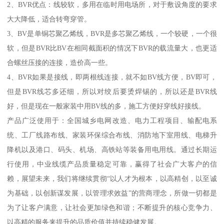
2、BVR优点：线较软，多用在临时用电场所，对于敷设角度的要求
大大降低，适合转弯穿管。
3、BV是单铜芯聚乙烯线，BVR是多芯聚乙烯线，一个较硬，一个很
软，但是BVR比BV在相同截面积的情况下BVR的载流量大，也更适
合螺丝压接的连接，造价高一些。
4、BVR如果是接线，即两根线连接，就不如BV线方便，BV即可，
但是BVR线芯多还细，所以对绞后要烫焊锡的，所以还是BVR线
好，但是现在一般家装中用BV线的多，施工方便好穿线好接线。
产品广泛使用于：全国城乡电网改造、电力工程项目、输配电系
统、工厂线路布线、家装环保综合布线、消防地下室用线、电梯升
降机以及港口、码头、机场、高铁站等装备用电用线。通过长期运
行使用，中业线缆产品质量稳定可靠，赢得了社会广大客户的信
赖，展望未来，我们将继续贯彻“以人才为根本，以高精创，以至诚
为基础，以创新谋发展，以管理求效益”的营商理念，所做一切都是
为了让客户满意，让社会更加绿色和谐；不断提升的核心竞争力、
以高精的服务来提升的品质价值并持续稳健发展。