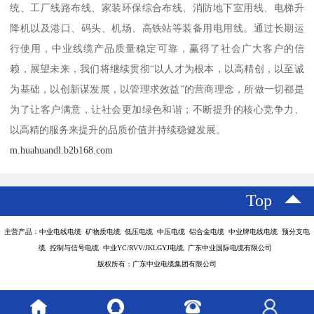
统、工厂线路布线、家装环保综合布线、消防地下室用线、电梯升
降机以及港口、码头、机场、高铁站等装备用电用线。通过长期运
行使用，中业线缆产品质量稳定可靠，赢得了社会广大客户的信
赖，展望未来，我们将继续贯彻“以人才为根本，以高精创，以至诚
为基础，以创新谋发展，以管理求效益”的营商理念，所做一切都是
为了让客户满意，让社会更加绿色和谐；不断提升的核心竞争力、
以高精的服务来提升的品质价值并持续稳健发展。
m.huahuandl.b2b168.com
Top
主营产品：中业电线电缆 矿物质电缆 低压电缆 中压电缆 铝合金电缆 中业牌电线电缆 预分支电
缆 控制与信号电缆 中业YC/RVV/JKLGYJ电缆 广东中业国际电缆有限公司
版权所有：广东中业电缆集团有限公司