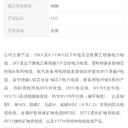
线芯导体材质
纯铜
产品认证
CCC
可售卖地
全国
公司主要产品：35KV及8.7/15KV以下中低压交联聚乙绝缘电力电
缆，1KV及以下聚氧乙烯绝缘YJV交联电力电缆、塑料绝缘多股铜芯
控制K系列电缆、电气装备用电用线多股铜丝护套软RVV屏蔽P电
缆、架空绝缘L铝芯合金/铜芯Y电力电缆，家装用电环保B系列产
品、消防用线用电RVS对绞线、HYV电话线、KYJYP信号线、
SYV75-5高清视频输送线、RVB/BVVB平行线（扁平电缆）、以及辐
照F、耐火N、阻燃Z、无卤W、低烟WDZ（A B C D）等系列防火电
缆电线，金属护套绝缘矿物电缆BBTRZ、RTTZ柔性矿物质电缆、
BTTZ钢性矿物质电缆、以及YTTW等特种电线电缆产品。