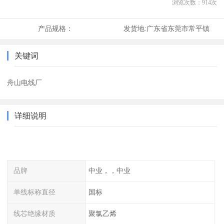
浏览次数：
914
次
产品规格：
发货地:
广东省东莞市常平镇
关键词
舟山电线厂
详细说明
品牌
中业，，中业
单线标称直径
国标
线芯绝缘材质
聚氯乙烯