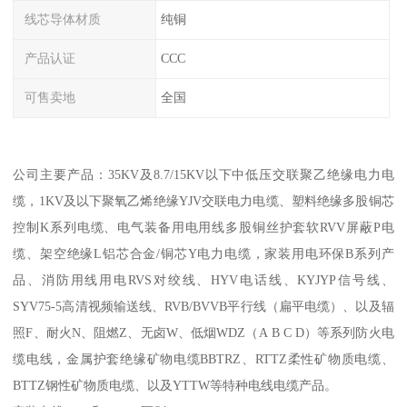
线芯导体材质
纯铜
产品认证
CCC
可售卖地
全国
公司主要产品：35KV及8.7/15KV以下中低压交联聚乙绝缘电力电
缆，1KV及以下聚氧乙烯绝缘YJV交联电力电缆、塑料绝缘多股铜芯
控制K系列电缆、电气装备用电用线多股铜丝护套软RVV屏蔽P电
缆、架空绝缘L铝芯合金/铜芯Y电力电缆，家装用电环保B系列产
品、消防用线用电RVS对绞线、HYV电话线、KYJYP信号线、
SYV75-5高清视频输送线、RVB/BVVB平行线（扁平电缆）、以及辐
照F、耐火N、阻燃Z、无卤W、低烟WDZ（A B C D）等系列防火电
缆电线，金属护套绝缘矿物电缆BBTRZ、RTTZ柔性矿物质电缆、
BTTZ钢性矿物质电缆、以及YTTW等特种电线电缆产品。