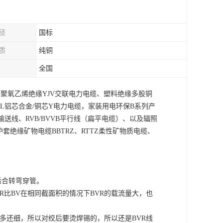
径
国标
质
纯铜
全国
以下聚氧乙烯绝缘YJV交联电力电缆、塑料绝缘多股铜
L铝芯合金/铜芯Y电力电缆，家装用电环保B系列产
频输送线、RVB/BVVB平行线（扁平电缆）、以及辐照
护套绝缘矿物电缆BBTRZ、RTTZ柔性矿物质电缆、
适合转弯穿管。
R比BV在相同截面积的情况下BVR的载流量大，也
芯多还细，所以对绞后要烫焊锡的，所以还是BVR线