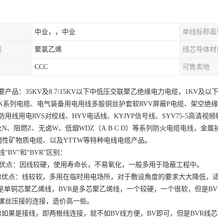
中业，，中业
单线标称直
质
聚氯乙烯
线芯导体材
CCC
可售卖地
要产品：35KV及8.7/15KV以下中低压交联聚乙绝缘电力电缆，1KV及
K系列电缆、电气装备用电用线多股铜丝护套软RVV屏蔽P电缆、架空绝缘
防用线用电RVS对绞线、HYV电话线、KYJYP信号线、SYV75-5高清视
火N、阻燃Z、无卤W、低烟WDZ（A B C D）等系列防火电缆电线，金属
Z钢性矿物质电缆、以及YTTW等特种电线电缆产品。
“BV”和“BVR”区别：
V优点：因线较硬，使用寿命长，不易氧化，一般多用于隐蔽工程中。
VR优点：线较软，多用在临时用电场所，对于敷设角度的要求大大降低，
V是单铜芯聚乙烯线，BVR是多芯聚乙烯线，一个较硬，一个很软，但是BV
螺丝压接的连接，造价高一些。
VR如果是接线，即两根线连接，就不如BV线方便，BV即可，但是BVR线