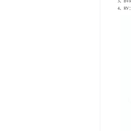
3、B
4、R