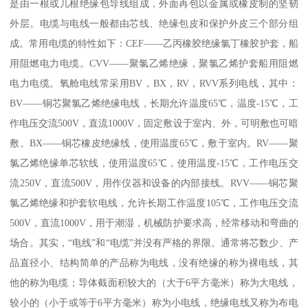
是由一根或几根绝缘包导线组成，外面再包以金属或橡皮制的坚韧
外层。电缆与电线一般都由芯线、绝缘包皮和保护外皮三个部分组
成。常用电缆的特性如下：CEF——乙丙橡胶绝缘氯丁橡胶护套，船
用阻燃电力电缆。CVV——聚氯乙烯绝缘，聚氯乙烯护套船用阻燃
电力电缆。氧舱电线常采用BV，BX，RV，RVV系列电线，其中：
BV——铜芯聚氯乙烯绝缘电线，长期允许温度65℃，温度-15℃，工
作电压交流500V，直流1000V，固定敷设于室内、外，可明敷也可暗
敷。BX——铜芯橡皮绝缘线，使用温度65℃，敷于室内。RV——聚
氯乙烯绝缘单芯软线，使用温度65℃，使用温度-15℃，工作电压交
流250V，直流500V，用作仪器和设备的内部接线。RVV——铜芯聚
氯乙烯绝缘和护套软电线，允许长期工作温度105℃，工作电压交流
500V，直流1000V，用于潮湿，机械防护要求高，经常移动和弯曲的
场合。其实，“电线”和“电缆”并没有严格的界限。通常将芯数少、产
品直径小、结构简单的产品称为电线，没有绝缘的称为裸电线，其
他的称为电缆；导体截面积较大的（大于6平方毫米）称为大电线，
较小的（小于或等于6平方毫米）称为小电线，绝缘电线又称为布电