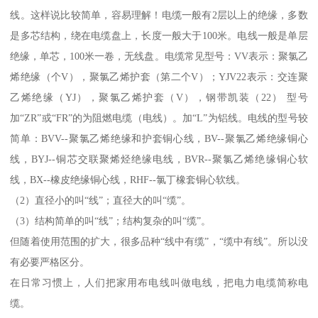
线。这样说比较简单，容易理解！电缆一般有2层以上的绝缘，多数
是多芯结构，绕在电缆盘上，长度一般大于100米。电线一般是单层
绝缘，单芯，100米一卷，无线盘。电缆常见型号：VV表示：聚氯乙
烯绝缘（个V），聚氯乙烯护套（第二个V）；YJV22表示：交连聚
乙烯绝缘（YJ），聚氯乙烯护套（V），钢带凯装（22） 型号
加“ZR”或“FR”的为阻燃电缆（电线）。加“L”为铝线。电线的型号较
简单：BVV--聚氯乙烯绝缘和护套铜心线，BV--聚氯乙烯绝缘铜心
线，BYJ--铜芯交联聚烯烃绝缘电线，BVR--聚氯乙烯绝缘铜心软
线，BX--橡皮绝缘铜心线，RHF--氯丁橡套铜心软线。
（2）直径小的叫“线”；直径大的叫“缆”。
（3）结构简单的叫“线”；结构复杂的叫“缆”。
但随着使用范围的扩大，很多品种“线中有缆”，“缆中有线”。所以没
有必要严格区分。
在日常习惯上，人们把家用布电线叫做电线，把电力电缆简称电
缆。