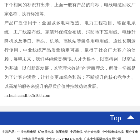
下个相同的标识打出来，上面一般有产品的商标，电线电缆回收厂
家名称，执行标准等。
产品广泛使用于：全国城乡电网改造、电力工程项目、输配电系
统、工厂线路布线、家装环保综合布线、消防地下室用线、电梯升
降机以及港口、码头、机场、高铁站等装备用电用线。通过长期运
行使用，中业线缆产品质量稳定可靠，赢得了社会广大客户的信
赖，展望未来，我们将继续贯彻“以人才为根本，以高精创，以至诚
为基础，以创新谋发展，以管理求效益”的营商理念，所做一切都是
为了让客户满意，让社会更加绿色和谐；不断提升的核心竞争力、
以高精的服务来提升的品质价值并持续稳健发展。
m.huahuandl.b2b168.com
Top
主营产品：中业电线电缆 矿物质电缆 低压电缆 中压电缆 铝合金电缆 中业牌电线电缆 预分支电
缆 控制与信号电缆 中业YC/RVV/JKLGYJ电缆 广东中业国际电缆有限公司