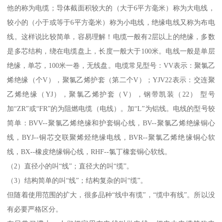
他的称为电缆；导体截面积较大的（大于6平方毫米）称为大电线，
较小的（小于或等于6平方毫米）称为小电线，绝缘电线又称为布电
线。这样说比较简单，容易理解！电缆一般有2层以上的绝缘，多数
是多芯结构，绕在电缆盘上，长度一般大于100米。电线一般是单层
绝缘，单芯，100米一卷，无线盘。电缆常见型号：VV表示：聚氯乙
烯绝缘（个V），聚氯乙烯护套（第二个V）；YJV22表示：交连聚
乙烯绝缘（YJ），聚氯乙烯护套（V），钢带凯装（22） 型号
加“ZR”或“FR”的为阻燃电缆（电线）。加“L”为铝线。电线的型号较
简单：BVV--聚氯乙烯绝缘和护套铜心线，BV--聚氯乙烯绝缘铜心
线，BYJ--铜芯交联聚烯烃绝缘电线，BVR--聚氯乙烯绝缘铜心软
线，BX--橡皮绝缘铜心线，RHF--氯丁橡套铜心软线。
（2）直径小的叫“线”；直径大的叫“缆”。
（3）结构简单的叫“线”；结构复杂的叫“缆”。
但随着使用范围的扩大，很多品种“线中有缆”，“缆中有线”。所以没
有必要严格区分。