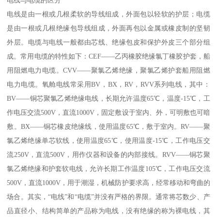
电线是由一根或几根柔软的导线组成，外面包以轻软的护层；电缆
是由一根或几根绝缘包导线组成，外面再包以金属或橡皮制的坚韧
外层。电缆与电线一般都由芯线、绝缘包皮和保护外皮三个部分组
成。常用电缆的特性如下：CEF——乙丙橡胶绝缘氯丁橡胶护套，船
用阻燃电力电缆。CVV——聚氯乙烯绝缘，聚氯乙烯护套船用阻燃
电力电缆。氧舱电线常采用BV，BX，RV，RVV系列电线，其中：
BV——铜芯聚氯乙烯绝缘电线，长期允许温度65℃，温度-15℃，工
作电压交流500V，直流1000V，固定敷设于室内、外，可明敷也可暗
敷。BX——铜芯橡皮绝缘线，使用温度65℃，敷于室内。RV——聚
氯乙烯绝缘单芯软线，使用温度65℃，使用温度-15℃，工作电压交
流250V，直流500V，用作仪器和设备的内部接线。RVV——铜芯聚
氯乙烯绝缘和护套软电线，允许长期工作温度105℃，工作电压交流
500V，直流1000V，用于潮湿，机械防护要求高，经常移动和弯曲的
场合。其实，“电线”和“电缆”并没有严格的界限。通常将芯数少、产
品直径小、结构简单的产品称为电线，没有绝缘的称为裸电线，其