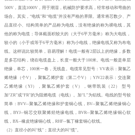
500V，直流1000V，用于潮湿，机械防护要求高，经常移动和弯曲的
场合。其实，“电线”和“电缆”并没有严格的界限。通常将芯数少、产
品直径小、结构简单的产品称为电线，没有绝缘的称为裸电线，其
他的称为电缆；导体截面积较大的（大于6平方毫米）称为大电线，
较小的（小于或等于6平方毫米）称为小电线，绝缘电线又称为布电
线。这样说比较简单，容易理解！电缆一般有2层以上的绝缘，多数
是多芯结构，绕在电缆盘上，长度一般大于100米。电线一般是单层
绝缘，单芯，100米一卷，无线盘。电缆常见型号：VV表示：聚氯乙
烯绝缘（个V），聚氯乙烯护套（第二个V）；YJV22表示：交连聚
乙烯绝缘（YJ），聚氯乙烯护套（V），钢带凯装（22） 型号
加“ZR”或“FR”的为阻燃电缆（电线）。加“L”为铝线。电线的型号较
简单：BVV--聚氯乙烯绝缘和护套铜心线，BV--聚氯乙烯绝缘铜心
线，BYJ--铜芯交联聚烯烃绝缘电线，BVR--聚氯乙烯绝缘铜心软
线，BX--橡皮绝缘铜心线，RHF--氯丁橡套铜心软线。
（2）直径小的叫“线”；直径大的叫“缆”。