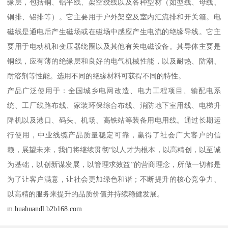
缘层，包括铜、铝平线、架空绞线以及各种型材（如型线、母线、
铜排、铝排等）。它主要用于户外架空及室内汇流排和开关箱。电
磁线是通电后产生磁场或在磁场中感应产生电流的绝缘导线。它主
要用于电动机和变压器绕圈以及其他有关电磁设备。其导体主要是
铜线，应有薄的绝缘层和良好的电气机械性能，以及耐热、防潮、
耐溶剂等性能。选用不同的绝缘材料可获得不同的特性。
产品广泛使用于：全国城乡电网改造、电力工程项目、输配电系
统、工厂线路布线、家装环保综合布线、消防地下室用线、电梯升
降机以及港口、码头、机场、高铁站等装备用电用线。通过长期运
行使用，中业线缆产品质量稳定可靠，赢得了社会广大客户的信
赖，展望未来，我们将继续贯彻“以人才为根本，以高精创，以至诚
为基础，以创新谋发展，以管理求效益”的营商理念，所做一切都是
为了让客户满意，让社会更加绿色和谐；不断提升的核心竞争力、
以高精的服务来提升的品质价值并持续稳健发展。
m.huahuandl.b2b168.com