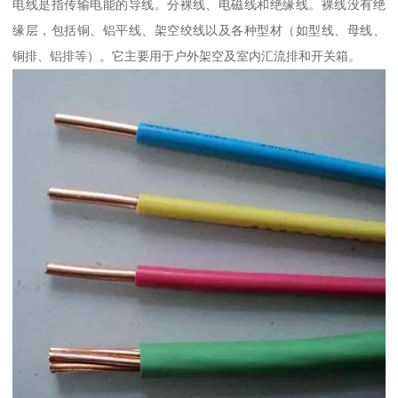
电线是指传输电能的导线。分裸线、电磁线和绝缘线。裸线没有绝
缘层，包括铜、铝平线、架空绞线以及各种型材（如型线、母线、
铜排、铝排等）。它主要用于户外架空及室内汇流排和开关箱。