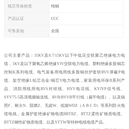
线芯导体材质
纯铜
产品认证
CCC
可售卖地
全国
公司主要产品：35KV及8.7/15KV以下中低压交联聚乙绝缘电力电
缆，1KV及以下聚氧乙烯绝缘YJV交联电力电缆、塑料绝缘多股铜芯
控制K系列电缆、电气装备用电用线多股铜丝护套软RVV屏蔽P电
缆、架空绝缘L铝芯合金/铜芯Y电力电缆，家装用电环保B系列产
品、消防用线用电RVS对绞线、HYV电话线、KYJYP信号线、
SYV75-5高清视频输送线、RVB/BVVB平行线（扁平电缆）、以及辐
照F、耐火N、阻燃Z、无卤W、低烟WDZ（A B C D）等系列防火电
缆电线，金属护套绝缘矿物电缆BBTRZ、RTTZ柔性矿物质电缆、
BTTZ钢性矿物质电缆、以及YTTW等特种电线电缆产品。