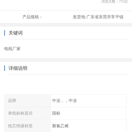
浏览次数：
755
次
产品规格：
发货地:
广东省东莞市常平镇
关键词
电线厂家
详细说明
品牌
中业，，中业
单线标称直径
国标
线芯绝缘材质
聚氯乙烯