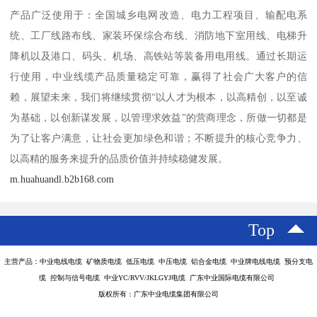
产品广泛使用于：全国城乡电网改造、电力工程项目、输配电系
统、工厂线路布线、家装环保综合布线、消防地下室用线、电梯升
降机以及港口、码头、机场、高铁站等装备用电用线。通过长期运
行使用，中业线缆产品质量稳定可靠，赢得了社会广大客户的信
赖，展望未来，我们将继续贯彻“以人才为根本，以高精创，以至诚
为基础，以创新谋发展，以管理求效益”的营商理念，所做一切都是
为了让客户满意，让社会更加绿色和谐；不断提升的核心竞争力、
以高精的服务来提升的品质价值并持续稳健发展。
m.huahuandl.b2b168.com
Top
主营产品：中业电线电缆 矿物质电缆 低压电缆 中压电缆 铝合金电缆 中业牌电线电缆 预分支电
缆 控制与信号电缆 中业YC/RVV/JKLGYJ电缆 广东中业国际电缆有限公司
版权所有：广东中业电缆集团有限公司