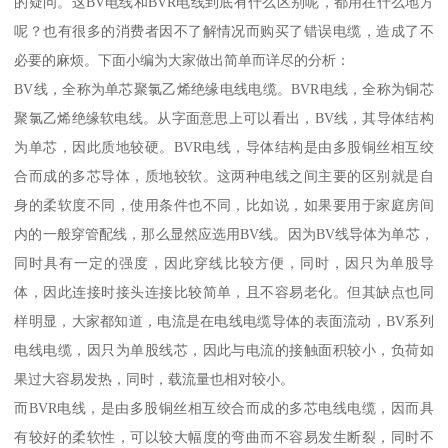
的疑问。这BV电线和BVR电线到底有什么区别呢，都用在什么地方
呢？也有很多的消费者因不了解情况而购买了错误电缆，造成了不
必要的麻烦。下面小编为大家做出简单而详尽的分析：
BV线，全称为单芯聚氯乙烯绝缘电线电缆。BVR电线，全称为铜芯
聚氯乙烯绝缘软电线。从字面意思上可以看出，BV线，其导体结构
为单芯，因此质地较硬。BVR电线，导体结构是由多股铜丝相互绞
合而成的多芯导体，质地较软。这两种电线之间主要的区别就是自
身的柔软度不同，使用条件也不同，比如说，如果要用于家庭房间
内的一般穿管配线，那么显然应选用BV线。因为BV线导体为单芯，
同时具有一定的强度，因此穿线比较方便，同时，因只为单股导
体，因此连接时接头连接比较简单，且不容易老化。但其缺点也同
样明显，大家都知道，电流是在电线电缆导体的表面流动，BV系列
电线电缆，因只为单股线芯，因此与电流的接触面积较小，负荷如
果过大容易发热，同时，载流量也相对较小。
而BVR电线，是由多股铜丝相互绞合而成的多芯电线电缆，因而具
有较好的柔软性，可以较大幅度的弯曲而不容易发生断裂，同时不