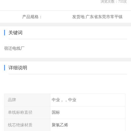
浏览次数：
733
次
产品规格：
发货地:
广东省东莞市常平镇
关键词
宿迁电线厂
详细说明
品牌
中业，，中业
单线标称直径
国标
线芯绝缘材质
聚氯乙烯