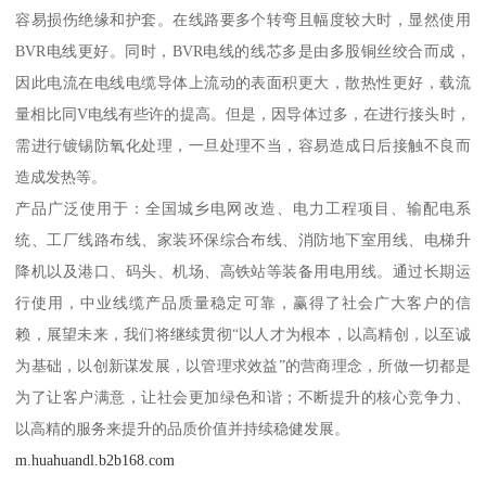
容易损伤绝缘和护套。在线路要多个转弯且幅度较大时，显然使用
BVR电线更好。同时，BVR电线的线芯多是由多股铜丝绞合而成，
因此电流在电线电缆导体上流动的表面积更大，散热性更好，载流
量相比同V电线有些许的提高。但是，因导体过多，在进行接头时，
需进行镀锡防氧化处理，一旦处理不当，容易造成日后接触不良而
造成发热等。
产品广泛使用于：全国城乡电网改造、电力工程项目、输配电系
统、工厂线路布线、家装环保综合布线、消防地下室用线、电梯升
降机以及港口、码头、机场、高铁站等装备用电用线。通过长期运
行使用，中业线缆产品质量稳定可靠，赢得了社会广大客户的信
赖，展望未来，我们将继续贯彻“以人才为根本，以高精创，以至诚
为基础，以创新谋发展，以管理求效益”的营商理念，所做一切都是
为了让客户满意，让社会更加绿色和谐；不断提升的核心竞争力、
以高精的服务来提升的品质价值并持续稳健发展。
m.huahuandl.b2b168.com