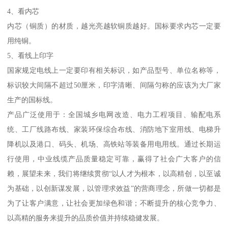
4、看内芯
内芯（铜质）的材质，越光亮越软铜质越好。国标要求内芯一定要
用纯铜。
5、看线上印字
国家规定电线上一定要印有相关标识，如产品型号、单位名称等，
标识较大间隔不超过50厘米，印字清晰、间隔匀称的应该为大厂家
生产的国标线。
产品广泛使用于：全国城乡电网改造、电力工程项目、输配电系
统、工厂线路布线、家装环保综合布线、消防地下室用线、电梯升
降机以及港口、码头、机场、高铁站等装备用电用线。通过长期运
行使用，中业线缆产品质量稳定可靠，赢得了社会广大客户的信
赖，展望未来，我们将继续贯彻“以人才为根本，以高精创，以至诚
为基础，以创新谋发展，以管理求效益”的营商理念，所做一切都是
为了让客户满意，让社会更加绿色和谐；不断提升的核心竞争力、
以高精的服务来提升的品质价值并持续稳健发展。