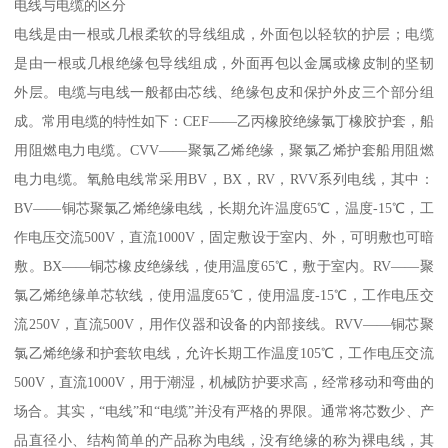
电线与电缆的区分
电线是由一根或几根柔软的导线组成，外面包以轻软的护层；电缆
是由一根或几根绝缘包导线组成，外面再包以金属或橡皮制的坚韧
外层。电缆与电线一般都由芯线、绝缘包皮和保护外皮三个部分组
成。常用电缆的特性如下：CEF——乙丙橡胶绝缘氯丁橡胶护套，船
用阻燃电力电缆。CVV——聚氯乙烯绝缘，聚氯乙烯护套船用阻燃
电力电缆。氧舱电线常采用BV，BX，RV，RVV系列电线，其中：
BV——铜芯聚氯乙烯绝缘电线，长期允许温度65℃，温度-15℃，工
作电压交流500V，直流1000V，固定敷设于室内、外，可明敷也可暗
敷。BX——铜芯橡皮绝缘线，使用温度65℃，敷于室内。RV——聚
氯乙烯绝缘单芯软线，使用温度65℃，使用温度-15℃，工作电压交
流250V，直流500V，用作仪器和设备的内部接线。RVV——铜芯聚
氯乙烯绝缘和护套软电线，允许长期工作温度105℃，工作电压交流
500V，直流1000V，用于潮湿，机械防护要求高，经常移动和弯曲的
场合。其实，“电线”和“电缆”并没有严格的界限。通常将芯数少、产
品直径小、结构简单的产品称为电线，没有绝缘的称为裸电线，其