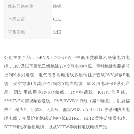
线芯导体材质
纯铜
产品认证
CCC
可售卖地
全国
公司主要产品：35KV及8.7/15KV以下中低压交联聚乙绝缘电力电
缆，1KV及以下聚氧乙烯绝缘YJV交联电力电缆、塑料绝缘多股铜芯
控制K系列电缆、电气装备用电用线多股铜丝护套软RVV屏蔽P电
缆、架空绝缘L铝芯合金/铜芯Y电力电缆，家装用电环保B系列产
品、消防用线用电RVS对绞线、HYV电话线、KYJYP信号线、
SYV75-5高清视频输送线、RVB/BVVB平行线（扁平电缆）、以及辐
照F、耐火N、阻燃Z、无卤W、低烟WDZ（A B C D）等系列防火电
缆电线，金属护套绝缘矿物电缆BBTRZ、RTTZ柔性矿物质电缆、
BTTZ钢性矿物质电缆、以及YTTW等特种电线电缆产品。