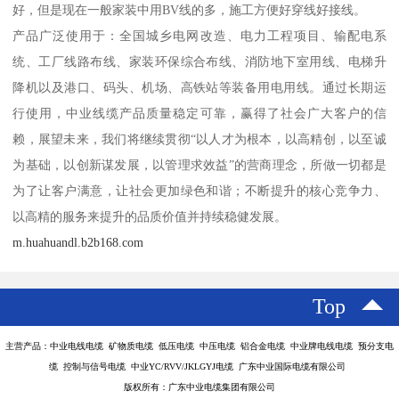
好，但是现在一般家装中用BV线的多，施工方便好穿线好接线。
产品广泛使用于：全国城乡电网改造、电力工程项目、输配电系
统、工厂线路布线、家装环保综合布线、消防地下室用线、电梯升
降机以及港口、码头、机场、高铁站等装备用电用线。通过长期运
行使用，中业线缆产品质量稳定可靠，赢得了社会广大客户的信
赖，展望未来，我们将继续贯彻“以人才为根本，以高精创，以至诚
为基础，以创新谋发展，以管理求效益”的营商理念，所做一切都是
为了让客户满意，让社会更加绿色和谐；不断提升的核心竞争力、
以高精的服务来提升的品质价值并持续稳健发展。
m.huahuandl.b2b168.com
Top
主营产品：中业电线电缆 矿物质电缆 低压电缆 中压电缆 铝合金电缆 中业牌电线电缆 预分支电
缆 控制与信号电缆 中业YC/RVV/JKLGYJ电缆 广东中业国际电缆有限公司
版权所有：广东中业电缆集团有限公司