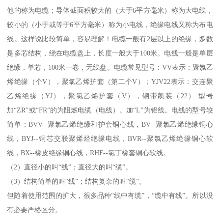
他的称为电缆；导体截面积较大的（大于6平方毫米）称为大电线，
较小的（小于或等于6平方毫米）称为小电线，绝缘电线又称为布电
线。这样说比较简单，容易理解！电缆一般有2层以上的绝缘，多数
是多芯结构，绕在电缆盘上，长度一般大于100米。电线一般是单层
绝缘，单芯，100米一卷，无线盘。电缆常见型号：VV表示：聚氯乙
烯绝缘（个V），聚氯乙烯护套（第二个V）；YJV22表示：交连聚
乙烯绝缘（YJ），聚氯乙烯护套（V），钢带凯装（22） 型号
加“ZR”或“FR”的为阻燃电缆（电线）。加“L”为铝线。电线的型号较
简单：BVV--聚氯乙烯绝缘和护套铜心线，BV--聚氯乙烯绝缘铜心
线，BYJ--铜芯交联聚烯烃绝缘电线，BVR--聚氯乙烯绝缘铜心软
线，BX--橡皮绝缘铜心线，RHF--氯丁橡套铜心软线。
（2）直径小的叫“线”；直径大的叫“缆”。
（3）结构简单的叫“线”；结构复杂的叫“缆”。
但随着使用范围的扩大，很多品种“线中有缆”，“缆中有线”。所以没
有必要严格区分。