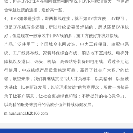
软，但是BVR比BV在相同截面积的情况下BVR的载流量大，也更适
合螺丝压接的连接，造价高一些。
4、BVR如果是接线，即两根线连接，就不如BV线方便，BV即可，
但是BVR线芯多还细，所以对绞后要烫焊锡的，所以还是BVR线
好，但是现在一般家装中用BV线的多，施工方便好穿线好接线。
产品广泛使用于：全国城乡电网改造、电力工程项目、输配电系
统、工厂线路布线、家装环保综合布线、消防地下室用线、电梯升
降机以及港口、码头、机场、高铁站等装备用电用线。通过长期运
行使用，中业线缆产品质量稳定可靠，赢得了社会广大客户的信
赖，展望未来，我们将继续贯彻“以人才为根本，以高精创，以至诚
为基础，以创新谋发展，以管理求效益”的营商理念，所做一切都是
为了让客户满意，让社会更加绿色和谐；不断提升的核心竞争力、
以高精的服务来提升的品质价值并持续稳健发展。
m.huahuandl.b2b168.com