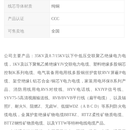
线芯导体材质
纯铜
产品认证
CCC
可售卖地
全国
公司主要产品：35KV及8.7/15KV以下中低压交联聚乙绝缘电力电
缆，1KV及以下聚氧乙烯绝缘YJV交联电力电缆、塑料绝缘多股铜芯
控制K系列电缆、电气装备用电用线多股铜丝护套软RVV屏蔽P电
缆、架空绝缘L铝芯合金/铜芯Y电力电缆，家装用电环保B系列产
品、消防用线用电RVS对绞线、HYV电话线、KYJYP信号线、
SYV75-5高清视频输送线、RVB/BVVB平行线（扁平电缆）、以及辐
照F、耐火N、阻燃Z、无卤W、低烟WDZ（A B C D）等系列防火电
缆电线，金属护套绝缘矿物电缆BBTRZ、RTTZ柔性矿物质电缆、
BTTZ钢性矿物质电缆、以及YTTW等特种电线电缆产品。