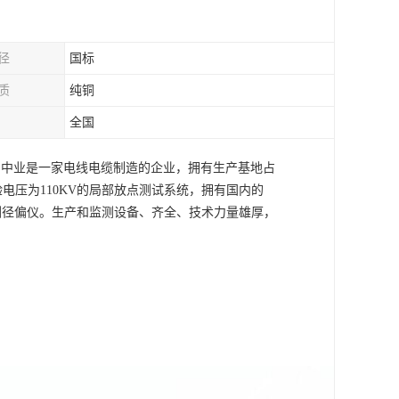
径
国标
质
纯铜
全国
！中业是一家电线电缆制造的企业，拥有生产基地占
验电压为110KV的局部放点测试系统，拥有国内的
测径偏仪。生产和监测设备、齐全、技术力量雄厚，