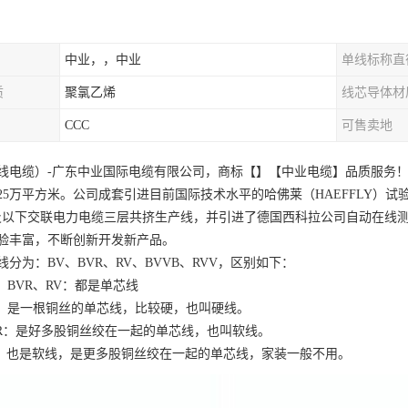
中业，，中业
单线标称直
质
聚氯乙烯
线芯导体材
CCC
可售卖地
线电缆）-广东中业国际电缆有限公司，商标【】【中业电缆】品质服务
25万平方米。公司成套引进目前国际技术水平的哈佛莱（HAEFFLY）试
V及以下交联电力电缆三层共挤生产线，并引进了德国西科拉公司自动在线
验丰富，不断创新开发新产品。
线分为：BV、BVR、RV、BVVB、RVV，区别如下：
V、BVR、RV：都是单芯线
V：是一根铜丝的单芯线，比较硬，也叫硬线。
VR：是好多股铜丝绞在一起的单芯线，也叫软线。
V：也是软线，是更多股铜丝绞在一起的单芯线，家装一般不用。