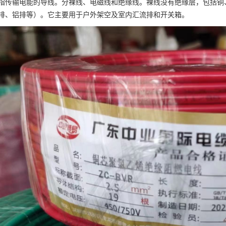
指传输电能的导线。分裸线、电磁线和绝缘线。裸线没有绝缘层，包括铜
排、铝排等）。它主要用于户外架空及室内汇流排和开关箱。