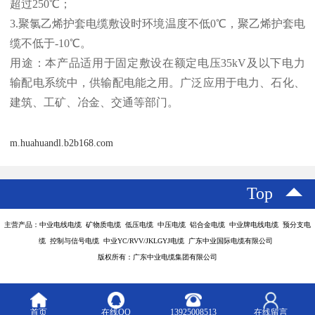
超过250℃；
3.聚氯乙烯护套电缆敷设时环境温度不低0℃，聚乙烯护套电
缆不低于-10℃。
用途：本产品适用于固定敷设在额定电压35kV及以下电力
输配电系统中，供输配电能之用。广泛应用于电力、石化、
建筑、工矿、冶金、交通等部门。
m.huahuandl.b2b168.com
Top
主营产品：中业电线电缆 矿物质电缆 低压电缆 中压电缆 铝合金电缆 中业牌电线电缆 预分支电
缆 控制与信号电缆 中业YC/RVV/JKLGYJ电缆 广东中业国际电缆有限公司
版权所有：广东中业电缆集团有限公司
首页
在线QQ
13925008513
在线留言