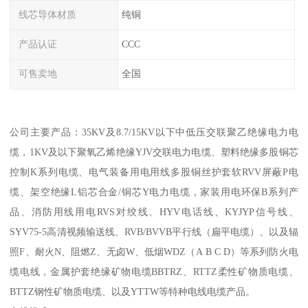
线芯导体材质
纯铜
产品认证
CCC
可售卖地
全国
公司主要产品：35KV及8.7/15KV以下中低压交联聚乙绝缘电力电
缆，1KV及以下聚氧乙烯绝缘YJV交联电力电缆、塑料绝缘多股铜芯
控制K系列电缆、电气装备用电用线多股铜丝护套软RVV屏蔽P电
缆、架空绝缘L铝芯合金/铜芯Y电力电缆，家装用电环保B系列产
品、消防用线用电RVS对绞线、HYV电话线、KYJYP信号线、
SYV75-5高清视频输送线、RVB/BVVB平行线（扁平电缆）、以及辐
照F、耐火N、阻燃Z、无卤W、低烟WDZ（A B C D）等系列防火电
缆电线，金属护套绝缘矿物电缆BBTRZ、RTTZ柔性矿物质电缆、
BTTZ钢性矿物质电缆、以及YTTW等特种电线电缆产品。