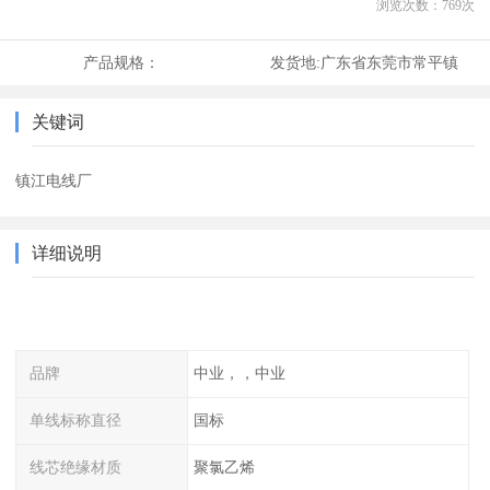
浏览次数：
769
次
产品规格：
发货地:
广东省东莞市常平镇
关键词
镇江电线厂
详细说明
品牌
中业，，中业
单线标称直径
国标
线芯绝缘材质
聚氯乙烯