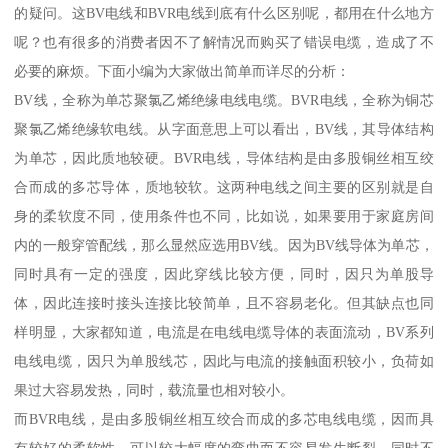
的疑问。这BV电线和BVR电线到底有什么区别呢，都用在什么地方
呢？也有很多的消费者因不了解情况而购买了错误电缆，造成了不
必要的麻烦。下面小编为大家做出简单而详尽的分析：
BV线，全称为单芯聚氯乙烯绝缘电线电缆。BVR电线，全称为铜芯
聚氯乙烯绝缘软电线。从字面意思上可以看出，BV线，其导体结构
为单芯，因此质地较硬。BVR电线，导体结构是由多股铜丝相互绞
合而成的多芯导体，质地较软。这两种电线之间主要的区别就是自
身的柔软度不同，使用条件也不同，比如说，如果要用于家庭房间
内的一般穿管配线，那么显然应选用BV线。因为BV线导体为单芯，
同时具有一定的强度，因此穿线比较方便，同时，因只为单股导
体，因此连接时接头连接比较简单，且不容易老化。但其缺点也同
样明显，大家都知道，电流是在电线电缆导体的表面流动，BV系列
电线电缆，因只为单股线芯，因此与电流的接触面积较小，负荷如
果过大容易发热，同时，载流量也相对较小。
而BVR电线，是由多股铜丝相互绞合而成的多芯电线电缆，因而具
有较好的柔软性，可以较大幅度的弯曲而不容易发生断裂，同时不