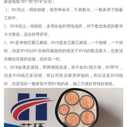
家装电线“BV”和“BVR”区别：
1、BV优点：因线较硬，使用寿命长，不易氧化，一般多用于隐蔽
工程中。
2、BVR优点：线较软，多用在临时用电场所，对于敷设角度的要求
大大降低，适合转弯穿管。
3、BV是单铜芯聚乙烯线，BVR是多芯聚乙烯线，一个较硬，一个很
软，但是BVR比BV在相同截面积的情况下BVR的载流量大，也更适
合螺丝压接的连接，造价高一些。
4、BVR如果是接线，即两根线连接，就不如BV线方便，BV即可，
但是BVR线芯多还细，所以对绞后要烫焊锡的，所以还是BVR线
好，但是现在一般家装中用BV线的多，施工方便好穿线好接线。