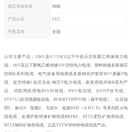
线芯导体材质
纯铜
产品认证
CCC
可售卖地
全国
公司主要产品：35KV及8.7/15KV以下中低压交联聚乙绝缘电力电
缆，1KV及以下聚氧乙烯绝缘YJV交联电力电缆、塑料绝缘多股铜芯
控制K系列电缆、电气装备用电用线多股铜丝护套软RVV屏蔽P电
缆、架空绝缘L铝芯合金/铜芯Y电力电缆，家装用电环保B系列产
品、消防用线用电RVS对绞线、HYV电话线、KYJYP信号线、
SYV75-5高清视频输送线、RVB/BVVB平行线（扁平电缆）、以及辐
照F、耐火N、阻燃Z、无卤W、低烟WDZ（A B C D）等系列防火电
缆电线，金属护套绝缘矿物电缆BBTRZ、RTTZ柔性矿物质电缆、
BTTZ钢性矿物质电缆、以及YTTW等特种电线电缆产品。