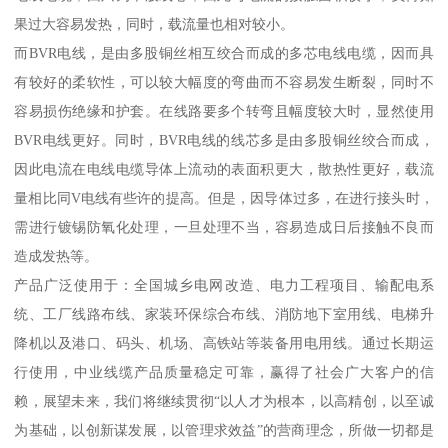
果过大容易发热，同时，载流量也相对较小。
而BVR电线，是由多股铜丝相互绞合而成的多芯电线电缆，因而具
有较好的柔软性，可以较大幅度的弯曲而不容易发生断裂，同时不
容易损伤绝缘和护套。在线路要多个转弯且幅度较大时，显然使用
BVR电线更好。同时，BVR电线的线芯多是由多股铜丝绞合而成，
因此电流在电线电缆导体上流动的表面积更大，散热性更好，载流
量相比同V电线有些许的提高。但是，因导体过多，在进行接头时，
需进行镀锡防氧化处理，一旦处理不当，容易造成日后接触不良而
造成发热等。
产品广泛使用于：全国城乡电网改造、电力工程项目、输配电系
统、工厂线路布线、家装环保综合布线、消防地下室用线、电梯升
降机以及港口、码头、机场、高铁站等装备用电用线。通过长期运
行使用，中业线缆产品质量稳定可靠，赢得了社会广大客户的信
赖，展望未来，我们将继续贯彻“以人才为根本，以高精创，以至诚
为基础，以创新谋发展，以管理求效益”的营商理念，所做一切都是