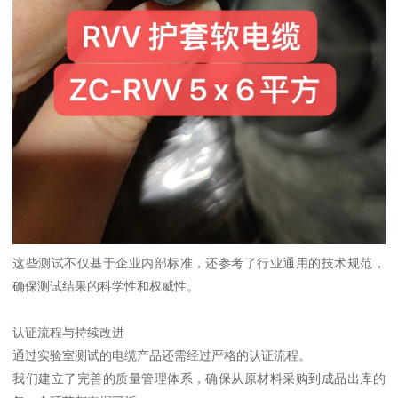
这些测试不仅基于企业内部标准，还参考了行业通用的技术规范，
确保测试结果的科学性和权威性。
认证流程与持续改进
通过实验室测试的电缆产品还需经过严格的认证流程。
我们建立了完善的质量管理体系，确保从原材料采购到成品出库的