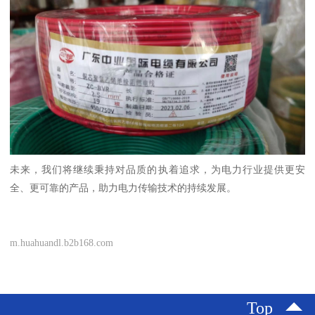
未来，我们将继续秉持对品质的执着追求，为电力行业提供更安
全、更可靠的产品，助力电力传输技术的持续发展。
m.huahuandl.b2b168.com
Top