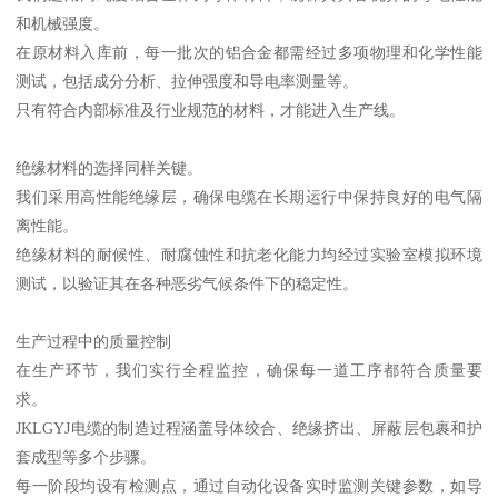
和机械强度。
在原材料入库前，每一批次的铝合金都需经过多项物理和化学性能
测试，包括成分分析、拉伸强度和导电率测量等。
只有符合内部标准及行业规范的材料，才能进入生产线。
绝缘材料的选择同样关键。
我们采用高性能绝缘层，确保电缆在长期运行中保持良好的电气隔
离性能。
绝缘材料的耐候性、耐腐蚀性和抗老化能力均经过实验室模拟环境
测试，以验证其在各种恶劣气候条件下的稳定性。
生产过程中的质量控制
在生产环节，我们实行全程监控，确保每一道工序都符合质量要
求。
JKLGYJ电缆的制造过程涵盖导体绞合、绝缘挤出、屏蔽层包裹和护
套成型等多个步骤。
每一阶段均设有检测点，通过自动化设备实时监测关键参数，如导