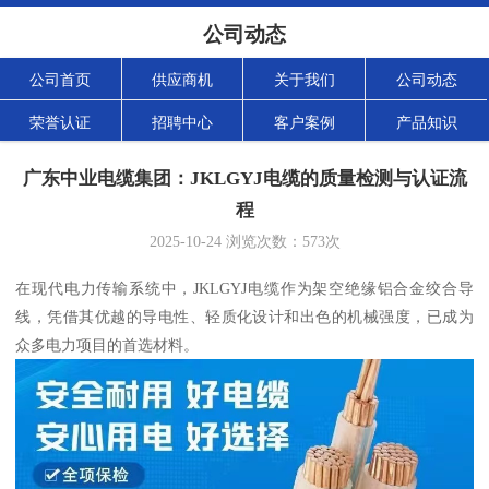
公司动态
公司首页
供应商机
关于我们
公司动态
荣誉认证
招聘中心
客户案例
产品知识
广东中业电缆集团：JKLGYJ电缆的质量检测与认证流
程
2025-10-24
浏览次数：
573
次
在现代电力传输系统中，JKLGYJ电缆作为架空绝缘铝合金绞合导
线，凭借其优越的导电性、轻质化设计和出色的机械强度，已成为
众多电力项目的首选材料。