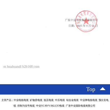
m.huahuandl.b2b168.com
Top
主营产品：中业电线电缆 矿物质电缆 低压电缆 中压电缆 铝合金电缆 中业牌电线电缆 预分支电
缆 控制与信号电缆 中业YC/RVV/JKLGYJ电缆 广东中业国际电缆有限公司