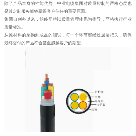
除了产品本身的性能优势，中业电缆集团对质量控制的严格态度也
是其定制服务能够赢得客户信任的重要原因。
集团自创办以来，始终坚持以质量管理体系为指导，严格执行行业
质量标准。
从原材料的采购到成品的测试，每一个环节都经过层层把关，确保
最终交付的产品符合甚至超越客户的期望。