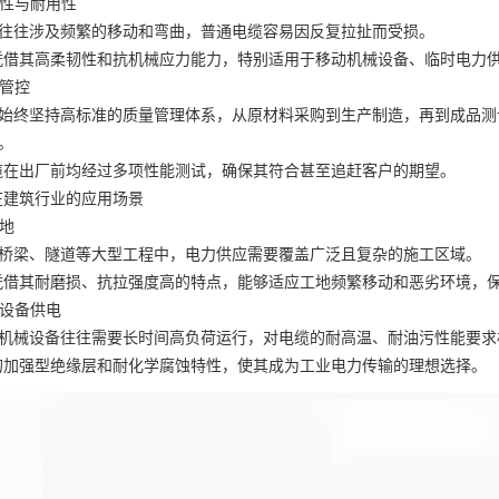
韧性与耐用性
往往涉及频繁的移动和弯曲，普通电缆容易因反复拉扯而受损。
凭借其高柔韧性和抗机械应力能力，特别适用于移动机械设备、临时电力
质管控
始终坚持高标准的质量管理体系，从原材料采购到生产制造，再到成品测试，
。
缆在出厂前均经过多项性能测试，确保其符合甚至追赶客户的期望。
在建筑行业的应用场景
工地
桥梁、隧道等大型工程中，电力供应需要覆盖广泛且复杂的施工区域。
凭借其耐磨损、抗拉强度高的特点，能够适应工地频繁移动和恶劣环境，
与设备供电
机械设备往往需要长时间高负荷运行，对电缆的耐高温、耐油污性能要求
的加强型绝缘层和耐化学腐蚀特性，使其成为工业电力传输的理想选择。