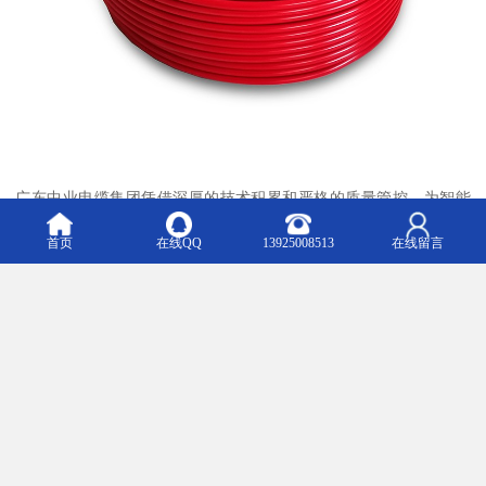
广东中业电缆集团凭借深厚的技术积累和严格的质量管控，为智能
工厂提供安全、高效、环保的电缆解决方案，助力中国制造业迈向
首页
在线QQ
13925008513
在线留言
智能化、数字化未来。
选择中业电缆，就是选择可靠与创新！
（全文完）
m.huahuandl.b2b168.com