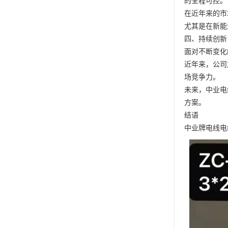
的全程可控。
在近年来的市
尤其是在新能
四、持续创新
面对不断变化
近年来，公司
场竞争力。
未来，中业电
方案。
结语
中业牌电线电