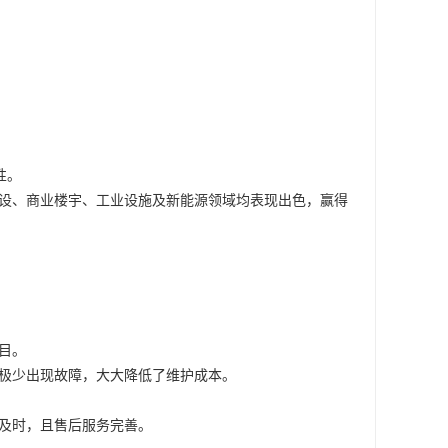
性。
设、商业楼宇、工业设施及新能源领域均表现出色，赢得
目。
极少出现故障，大大降低了维护成本。
及时，且售后服务完善。