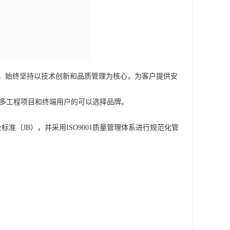
来，始终坚持以技术创新和品质管理为核心，为客户提供安
多工程项目和终端用户的可以选择品牌。
（JB），并采用ISO9001质量管理体系进行规范化管