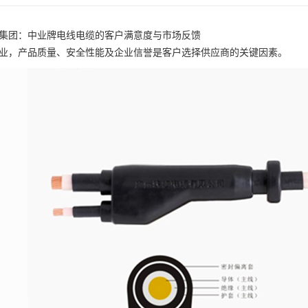
集团：中业牌电线电缆的客户满意度与市场反馈
业，产品质量、安全性能及企业信誉是客户选择供应商的关键因素。