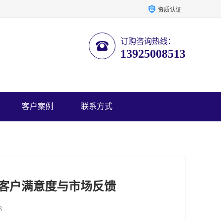
资质认证
订购咨询热线：
13925008513
客户案例
联系方式
客户满意度与市场反馈
8