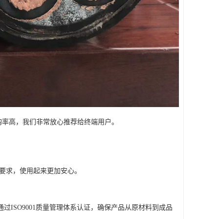
购率高，我们非常放心推荐给终端用户。
要求，使用起来更加安心。
过ISO9001质量管理体系认证，确保产品从原材料到成品