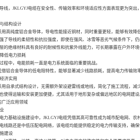
导线，JKLGYJ电缆在安全性、传输效率和环境适应性方面表现更为突
料与结构设计
电缆采用高纯度铝合金导体，导电性能接近铜材，同时重量更轻，能够有效降
强了导线的柔韧性和抗拉强度，即使在强风、冰雪等恶劣气候条件下，仍
层的绝缘材料具有良好的耐候性和抗紫外线能力，可长期暴露在户外环境
，降低电力损耗
过程中，电能损耗一直是电力系统面临的重要挑战。
电缆凭借铝合金导体的低电阻特性，能够显著减少线路损耗，提高电力传输效
，经济实用
电缆采用自承式结构设计，无需额外架设避雷线或地线，简化了施工流程，减
也使得运输和安装更加便捷，尤其适用于地形复杂或偏远地区的电网建设
缆的广泛应用领域
行业
电力基础设施建设中，JKLGYJ电缆凭借其高可靠性成为城市配电网、农
电线路还是中低压配电网络，该电缆均能提供稳定的电力传输支持，确保
设施建设