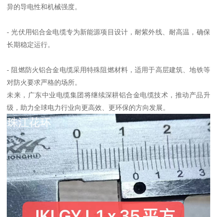
异的导电性和机械强度。
- 光伏用铝合金电缆专为新能源项目设计，耐紫外线、耐高温，确保
长期稳定运行。
- 阻燃防火铝合金电缆采用特殊阻燃材料，适用于高层建筑、地铁等
对防火要求严格的场所。
未来，广东中业电缆集团将继续深耕铝合金电缆技术，推动产品升
级，助力全球电力行业向更高效、更环保的方向发展。