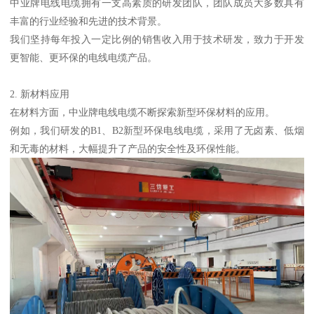
中业牌电线电缆拥有一支高素质的研发团队，团队成员大多数具有
丰富的行业经验和先进的技术背景。
我们坚持每年投入一定比例的销售收入用于技术研发，致力于开发
更智能、更环保的电线电缆产品。
2. 新材料应用
在材料方面，中业牌电线电缆不断探索新型环保材料的应用。
例如，我们研发的B1、B2新型环保电线电缆，采用了无卤素、低烟
和无毒的材料，大幅提升了产品的安全性及环保性能。