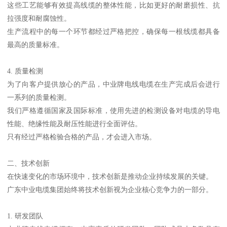
这些工艺能够有效提高线缆的整体性能，比如更好的耐磨损性、抗
拉强度和耐腐蚀性。
生产流程中的每一个环节都经过严格把控，确保每一根线缆都具备
最高的质量标准。
4. 质量检测
为了向客户提供放心的产品，中业牌电线电缆在生产完成后会进行
一系列的质量检测。
我们严格遵循国家及国际标准，使用先进的检测设备对电缆的导电
性能、绝缘性能及耐压性能进行全面评估。
只有经过严格检验合格的产品，才会进入市场。
二、技术创新
在快速变化的市场环境中，技术创新是推动企业持续发展的关键。
广东中业电缆集团始终将技术创新视为企业核心竞争力的一部分。
1. 研发团队