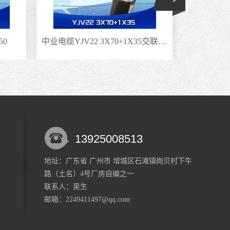
50
中业电缆YJV22 3X70+1X35交联聚乙烯绝缘电缆
中业电缆ZC
13925008513
地址：广东省 广州市 增城区石滩镇岗贝村下牛
路（土名）4号厂房自编之一
联系人：吴生
邮箱：2249411497@qq.com