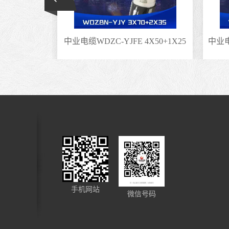
5阻燃电缆
中业电缆WDZC-YJFE 4X50+1X25
手机网站
微信号码