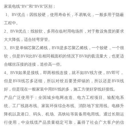
家装电线“BV”和“BVR”区别：
1、BV优点：因线较硬，使用寿命长，不易氧化，一般多用于隐蔽
工程中。
2、BVR优点：线较软，多用在临时用电场所，对于敷设角度的要求
大大降低，适合转弯穿管。
3、BV是单铜芯聚乙烯线，BVR是多芯聚乙烯线，一个较硬，一个很
软，但是BVR比BV在相同截面积的情况下BVR的载流量大，也更适
合螺丝压接的连接，造价高一些。
4、BVR如果是接线，即两根线连接，就不如BV线方便，BV即可，
但是BVR线芯多还细，所以对绞后要烫焊锡的，所以还是BVR线
好，但是现在一般家装中用BV线的多，施工方便好穿线好接线。
产品广泛使用于：全国城乡电网改造、电力工程项目、输配电系
统、工厂线路布线、家装环保综合布线、消防地下室用线、电梯升
降机以及港口、码头、机场、高铁站等装备用电用线。通过长期运
行使用，中业线缆产品质量稳定可靠，赢得了社会广大客户的信