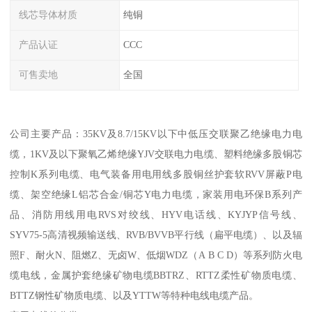
线芯导体材质
纯铜
产品认证
CCC
可售卖地
全国
公司主要产品：35KV及8.7/15KV以下中低压交联聚乙绝缘电力电
缆，1KV及以下聚氧乙烯绝缘YJV交联电力电缆、塑料绝缘多股铜芯
控制K系列电缆、电气装备用电用线多股铜丝护套软RVV屏蔽P电
缆、架空绝缘L铝芯合金/铜芯Y电力电缆，家装用电环保B系列产
品、消防用线用电RVS对绞线、HYV电话线、KYJYP信号线、
SYV75-5高清视频输送线、RVB/BVVB平行线（扁平电缆）、以及辐
照F、耐火N、阻燃Z、无卤W、低烟WDZ（A B C D）等系列防火电
缆电线，金属护套绝缘矿物电缆BBTRZ、RTTZ柔性矿物质电缆、
BTTZ钢性矿物质电缆、以及YTTW等特种电线电缆产品。