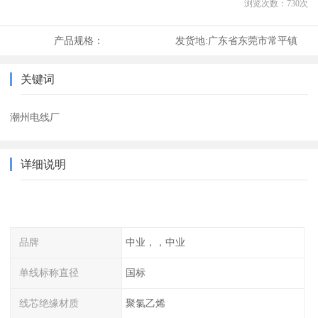
浏览次数：
730
次
产品规格：
发货地:
广东省东莞市常平镇
关键词
潮州电线厂
详细说明
品牌
中业，，中业
单线标称直径
国标
线芯绝缘材质
聚氯乙烯