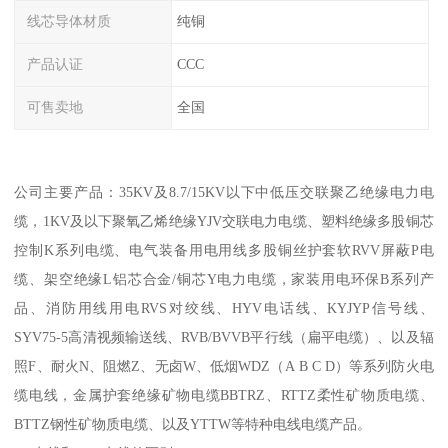
线芯导体材质
纯铜
产品认证
CCC
可售卖地
全国
公司主要产品：35KV及8.7/15KV以下中低压交联聚乙绝缘电力电
缆，1KV及以下聚氧乙烯绝缘YJV交联电力电缆、塑料绝缘多股铜芯
控制K系列电缆、电气装备用电用线多股铜丝护套软RVV屏蔽P电
缆、架空绝缘L铝芯合金/铜芯Y电力电缆，家装用电环保B系列产
品、消防用线用电RVS对绞线、HYV电话线、KYJYP信号线、
SYV75-5高清视频输送线、RVB/BVVB平行线（扁平电缆）、以及辐
照F、耐火N、阻燃Z、无卤W、低烟WDZ（A B C D）等系列防火电
缆电线，金属护套绝缘矿物电缆BBTRZ、RTTZ柔性矿物质电缆、
BTTZ钢性矿物质电缆、以及YTTW等特种电线电缆产品。