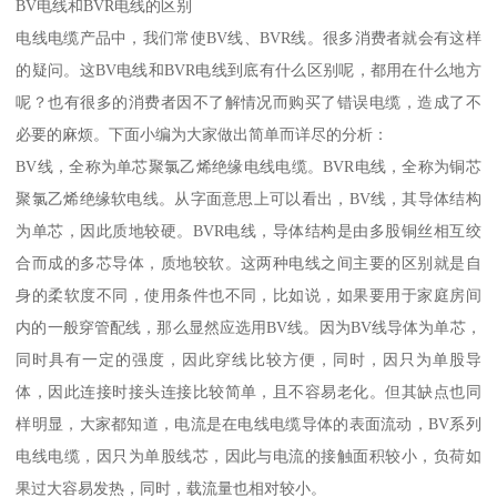
BV电线和BVR电线的区别
电线电缆产品中，我们常使BV线、BVR线。很多消费者就会有这样
的疑问。这BV电线和BVR电线到底有什么区别呢，都用在什么地方
呢？也有很多的消费者因不了解情况而购买了错误电缆，造成了不
必要的麻烦。下面小编为大家做出简单而详尽的分析：
BV线，全称为单芯聚氯乙烯绝缘电线电缆。BVR电线，全称为铜芯
聚氯乙烯绝缘软电线。从字面意思上可以看出，BV线，其导体结构
为单芯，因此质地较硬。BVR电线，导体结构是由多股铜丝相互绞
合而成的多芯导体，质地较软。这两种电线之间主要的区别就是自
身的柔软度不同，使用条件也不同，比如说，如果要用于家庭房间
内的一般穿管配线，那么显然应选用BV线。因为BV线导体为单芯，
同时具有一定的强度，因此穿线比较方便，同时，因只为单股导
体，因此连接时接头连接比较简单，且不容易老化。但其缺点也同
样明显，大家都知道，电流是在电线电缆导体的表面流动，BV系列
电线电缆，因只为单股线芯，因此与电流的接触面积较小，负荷如
果过大容易发热，同时，载流量也相对较小。