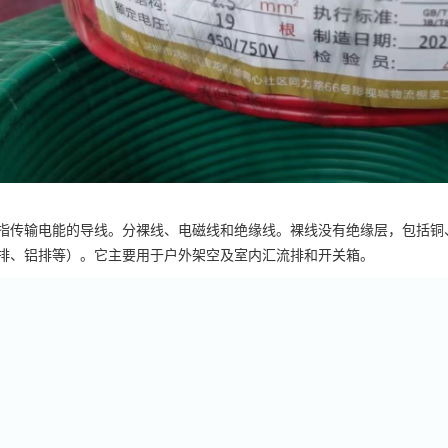
指传输电能的导线。分裸线、电磁线和绝缘线。裸线没有绝缘层，包括铜
排、铝排等）。它主要用于户外架空及室内汇流排和开关箱。