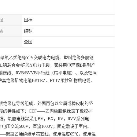
径
国标
质
纯铜
全国
以下聚氧乙烯绝缘YJV交联电力电缆、塑料绝缘多股铜
L铝芯合金/铜芯Y电力电缆，家装用电环保B系列产
频输送线、RVB/BVVB平行线（扁平电缆）、以及辐照
护套绝缘矿物电缆BBTRZ、RTTZ柔性矿物质电缆、
根绝缘包导线组成，外面再包以金属或橡皮制的坚
缆的特性如下：CEF——乙丙橡胶绝缘氯丁橡胶护
。氧舱电线常采用BV，BX，RV，RVV系列电
电压交流500V，直流1000V，固定敷设于室内、
——聚氯乙烯绝缘单芯软线，使用温度65℃，使用温