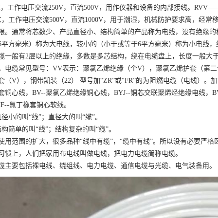
5℃，工作电压交流250V，直流500V，用作仪器和设备的内部接线。RV
5℃，工作电压交流500V，直流1000V，用于潮湿，机械防护要求高，经常
限。通常将芯数少、产品直径小、结构简单的产品称为电线，没有绝缘的
6平方毫米）称为大电线，较小的（小于或等于6平方毫米）称为小电线
缆一般有2层以上的绝缘，多数是多芯结构，绕在电缆盘上，长度一般大于1
。电缆常见型号：VV表示：聚氯乙烯绝缘（个V），聚氯乙烯护套（第二个
套（V），钢带凯装（22） 型号加“ZR”或“FR”的为阻燃电缆（电线）。加
套铜心线，BV--聚氯乙烯绝缘铜心线，BYJ--铜芯交联聚烯烃绝缘电线，B
HF--氯丁橡套铜心软线。
直径小的叫“线”；直径大的叫“缆”。
结构简单的叫“线”；结构复杂的叫“缆”。
使用范围的扩大，很多品种“线中有缆”，“缆中有线”。所以没有必要严格
习惯上，人们把家用布电线叫做电线，把电力电缆简称电缆。
缆主要包括裸电线、绕组线、电力电缆、通信电缆与光缆、电气装备用。