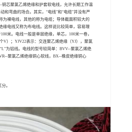
V——铜芯聚氯乙烯绝缘和护套软电线，允许长期工作温
移动和弯曲的场合。其实，“电线”和“电缆”并没有严
称为裸电线，其他的称为电缆；导体截面积较大的
，绝缘电线又称为布电线。这样说比较简单，容易理
00米。电线一般是单层绝缘，单芯，100米一卷，
V）；YJV22表示：交连聚乙烯绝缘（YJ），聚氯
“L”为铝线。电线的型号较简单：BVV--聚氯乙烯绝
VR--聚氯乙烯绝缘铜心软线，BX--橡皮绝缘铜心
区分。