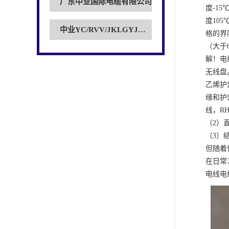
广东中业国际电缆有限公司
度-1
度10
中业YC/RVV/JKLGYJ电缆
格的界
（大于
解！电
无线盘
乙烯护
缘和护
线，R
（2）
（3）
但随着
在日常
电线电