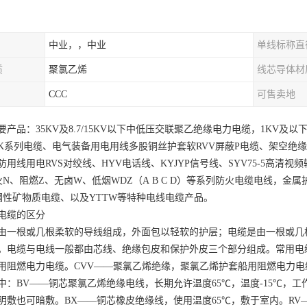
中业，，中业
单线标称直
质
聚氯乙烯
线芯导体材
CCC
可售卖地
要产品：35KV及8.7/15KV以下中低压交联聚乙绝缘电力电缆，1KV及
K系列电缆、电气装备用电用线多股铜丝护套软RVV屏蔽P电缆、架空绝缘
防用线用电RVS对绞线、HYV电话线、KYJYP信号线、SYV75-5高清视
火N、阻燃Z、无卤W、低烟WDZ（A B C D）等系列防火电缆电线，金属
Z钢性矿物质电缆、以及YTTW等特种电线电缆产品。
电缆的区分
由一根或几根柔软的导线组成，外面包以轻软的护层；电缆是由一根或几
。电缆与电线一般都由芯线、绝缘包皮和保护外皮三个部分组成。常用电
用阻燃电力电缆。CVV——聚氯乙烯绝缘，聚氯乙烯护套船用阻燃电力电缆
中：BV——铜芯聚氯乙烯绝缘电线，长期允许温度65℃，温度-15℃，工作
明敷也可暗敷。BX——铜芯橡皮绝缘线，使用温度65℃，敷于室内。RV