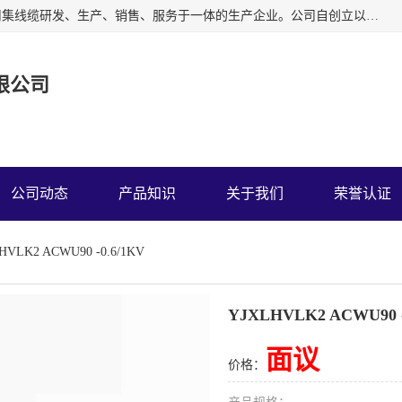
广东中业国际电缆有限公司是一家中业牌电线电缆公司，公司集线缆研发、生产、销售、服务于一体的生产企业。公司自创立以来一直跟随工业化、信息化的发展道路，并坚持以中国质量认证中心ISO9001管理体系进行企业管理。
限公司
公司动态
产品知识
关于我们
荣誉认证
HVLK2 ACWU90 -0.6/1KV
YJXLHVLK2 ACWU90 -
面议
价格：