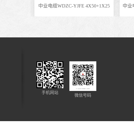
5阻燃电缆
中业电缆WDZC-YJFE 4X50+1X25
手机网站
微信号码