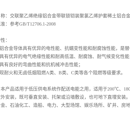
名称：交联聚乙烯绝缘铝合金带联锁铠装聚氯乙烯护套稀土铝合
：参考GB/T12706.1-2008
特性：
稀土铝合金导体具有优异的电性能、抗蠕变性能和耐腐蚀性能，是
绝缘具有优异的电气绝缘性能和耐高低温、耐腐蚀、耐气候变化性能
缆具有良好的弯曲性能和抗机械冲击性能；
实现耐火和无卤低烟阻燃A类、B类、C类等各个阻燃等级要求。
本产品适用于低压供电系统作配送电能之用，适用于200℃、180
室外安装，既可垂直安装、托架或沿墙敷设，也可地下直埋安装。
冶金、石油化工、造船、电力、大型场馆、娱乐场所、矿井、房