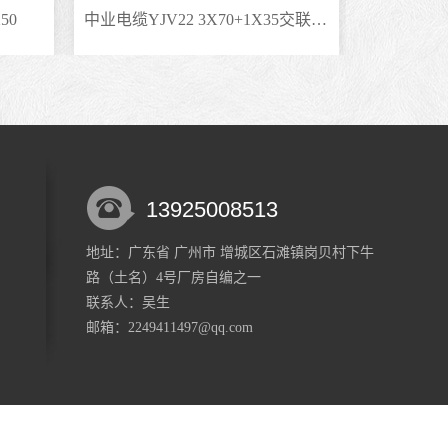
50
中业电缆YJV22 3X70+1X35交联聚乙烯绝缘电缆
中业电缆ZC
13925008513
地址：广东省 广州市 增城区石滩镇岗贝村下牛
路（土名）4号厂房自编之一
联系人：吴生
邮箱：2249411497@qq.com