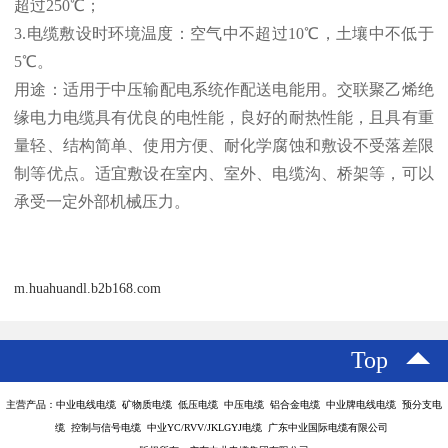
超过250℃；
3.电缆敷设时环境温度：空气中不超过10℃，土壤中不低于
5℃。
用途：适用于中压输配电系统作配送电能用。交联聚乙烯绝
缘电力电缆具有优良的电性能，良好的耐热性能，且具有重
量轻、结构简单、使用方便、耐化学腐蚀和敷设不受落差限
制等优点。适宜敷设在室内、室外、电缆沟、桥架等，可以
承受一定外部机械压力。
m.huahuandl.b2b168.com
Top
主营产品：中业电线电缆 矿物质电缆 低压电缆 中压电缆 铝合金电缆 中业牌电线电缆 预分支电
缆 控制与信号电缆 中业YC/RVV/JKLGYJ电缆 广东中业国际电缆有限公司