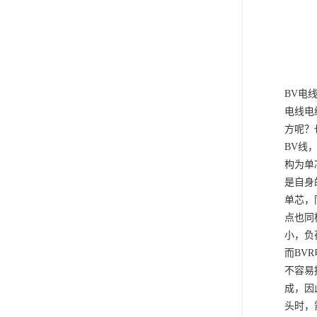
BV电
电线电
方呢？
BV线
构为单
是自身
单芯，
点也同
小，负
而BV
不容易
成，因
头时，