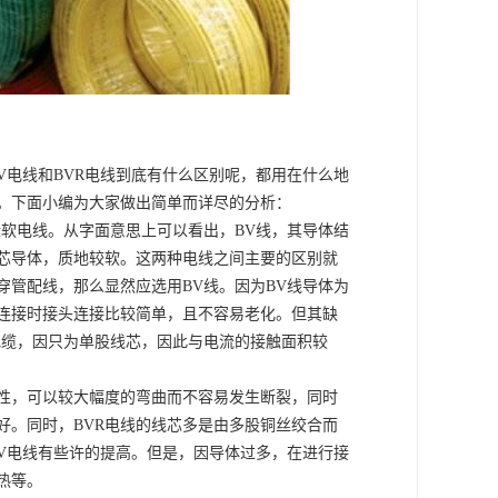
V电线和BVR电线到底有什么区别呢，都用在什么地
。下面小编为大家做出简单而详尽的分析：
缘软电线。从字面意思上可以看出，BV线，其导体结
多芯导体，质地较软。这两种电线之间主要的区别就
管配线，那么显然应选用BV线。因为BV线导体为
连接时接头连接比较简单，且不容易老化。但其缺
电缆，因只为单股线芯，因此与电流的接触面积较
软性，可以较大幅度的弯曲而不容易发生断裂，同时
好。同时，BVR电线的线芯多是由多股铜丝绞合而
V电线有些许的提高。但是，因导体过多，在进行接
热等。