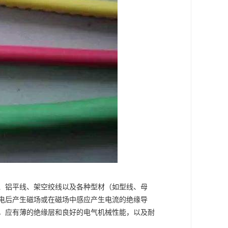
、铝平线、架空绞线以及各种型材（如型线、母
电后产生磁场或在磁场中感应产生电流的绝缘导
，应有薄的绝缘层和良好的电气机械性能，以及耐