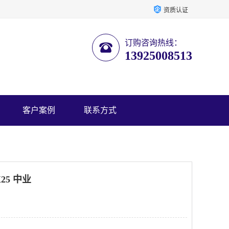
资质认证
订购咨询热线：
13925008513
客户案例
联系方式
25 中业