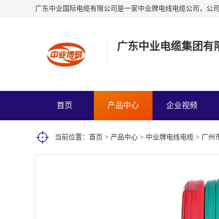
广东中业电缆集团有
首页
产品中心
企业视频
当前位置：
首页
>
产品中心
>
中业牌电线电缆
> 广州市