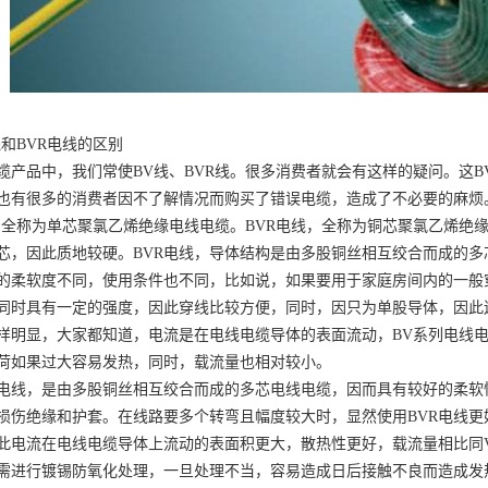
线和BVR电线的区别
缆产品中，我们常使BV线、BVR线。很多消费者就会有这样的疑问。这B
也有很多的消费者因不了解情况而购买了错误电缆，造成了不必要的麻烦
，全称为单芯聚氯乙烯绝缘电线电缆。BVR电线，全称为铜芯聚氯乙烯绝
芯，因此质地较硬。BVR电线，导体结构是由多股铜丝相互绞合而成的
的柔软度不同，使用条件也不同，比如说，如果要用于家庭房间内的一般穿
同时具有一定的强度，因此穿线比较方便，同时，因只为单股导体，因此
样明显，大家都知道，电流是在电线电缆导体的表面流动，BV系列电线
荷如果过大容易发热，同时，载流量也相对较小。
R电线，是由多股铜丝相互绞合而成的多芯电线电缆，因而具有较好的柔
损伤绝缘和护套。在线路要多个转弯且幅度较大时，显然使用BVR电线更
此电流在电线电缆导体上流动的表面积更大，散热性更好，载流量相比同
需进行镀锡防氧化处理，一旦处理不当，容易造成日后接触不良而造成发