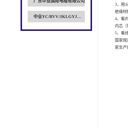
广东中业国际电缆有限公司
3、用
绝缘材
中业YC/RVV/JKLGYJ电缆
4、看
内芯（
5、看
国家规
家生产