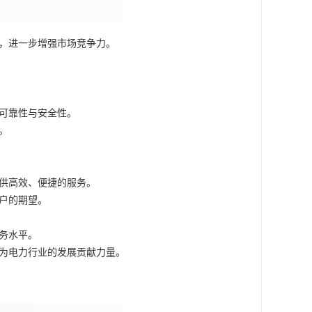
，进一步增强市场竞争力。
可靠性与安全性。
。
供高效、便捷的服务。
户的期望。
务水平。
为电力行业的发展贡献力量。