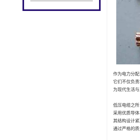
作为电力分配
它们不仅负责
为现代生活与
低压电缆之所
采用优质导体
其结构设计紧
通过严格的质