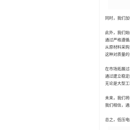
同时，我们加
此外，我们始
通过严格遵循
从原材料采购
这种对质量的
在市场拓展过
通过建立稳定
无论是大型工
未来，我们将
我们相信，通
总之，低压电