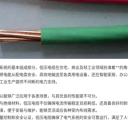
系统的基本组成部分，低压电缆在住宅、商业及轻工业领域扮演着**的角
将电能从配电盘安全、高效地输送至各类用电设备，还在智能家居、办公
工业生产提供不间断的电力支持。
以能够广泛应用于各类场景，与其优良的性能密不可分。
与绝缘材料，低压电缆不仅确保电流传输稳定且损耗低，还具备良好的耐
凑，便于安装与维护，能够灵活适应各种室内布线需求。
量控制和安全认证，低压电缆确保了电气系统的安全可靠运行，满足了人