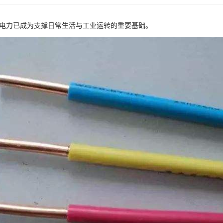
电力已成为支撑日常生活与工业运转的重要基础。