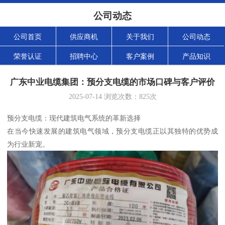
公司动态
公司首页
供应商机
关于我们
公司动态
荣誉认证
招聘中心
客户案例
产品知识
广东中业电缆集团：预分支电缆的市场口碑与客户评价
2025-07-14
浏览次数：
825
次
预分支电缆：现代建筑电气系统的革新选择
在当今快速发展的建筑电气领域，预分支电缆正以其独特的优势成
为行业新宠。