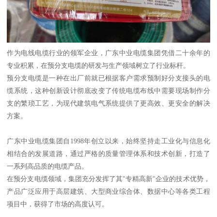
作为电线电缆行业的领军企业，广东中业电缆集团凭借二十余年的
专业积累，在预分支电缆的研发与生产领域树立了行业标杆。
预分支电缆是一种在出厂前就已根据客户需求预制好分支接头的电
缆系统，这种创新设计彻底改变了传统电缆布线中需要现场制作分
支的繁琐工艺，为现代建筑电气系统提供了更高效、更安全的解决
方案。
广东中业电缆集团自1998年创立以来，始终坚持走工业化与信息化
相结合的发展道路，通过严格的质量管理体系和技术创新，打造了
一系列高品质的电缆产品。
在预分支电缆领域，集团充分发挥了其"专精高新"企业的技术优势，
产品广泛应用于高层建筑、大型商业综合体、数据中心等各类工程
项目中，获得了市场的高度认可。