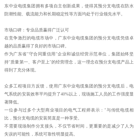
东中业电缆集团拥有多项自主创新成果，使得其预分支电缆在防水
防潮性能、载流能力和长期稳定性等方面均处于行业领先水平。
市场口碑：专业品质赢得广泛认可
在竞争激烈的电缆市场中，广东中业电缆集团的预分支电缆凭借卓
越的品质赢得了良好的市场口碑。
作为广东省"守合同重信用"企业和诚信经营示范单位，集团始终坚
持"质量第一、客户至上"的经营理念，这一理念在预分支电缆产品上
得到了充分体现。
众多工程项目方反馈，使用广东中业电缆集团的预分支电缆后，电
气系统的安装效率平均提升了40%以上，现场施工人员的工作强度显
著降低。
一位参与过多个大型商业项目的电气工程师表示："与传统电缆相
比，预分支电缆的安装简直是一种享受。
不需要现场制作分支接头，不仅节省时间，更重要的是减少了人为
失误的可能性，系统可靠性明显提高。