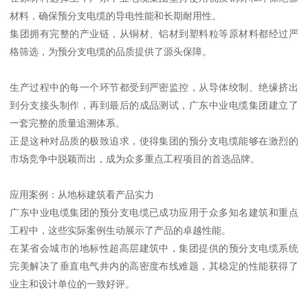
材料，确保预分支电缆的导电性能和长期耐用性。
集团拥有完整的产业链，从铜材、铝材到塑料粒等原材料都经过严
格筛选，为预分支电缆的品质提供了源头保障。
生产过程中的每一个环节都受到严密监控，从导体绞制、绝缘挤出
到分支接头制作，再到最后的成品测试，广东中业电缆集团建立了
一套完整的质量追溯体系。
正是这种对品质的极致追求，使得集团的预分支电缆能够在激烈的
市场竞争中脱颖而出，成为众多重点工程项目的首选品牌。
应用案例：从地标建筑看产品实力
广东中业电缆集团的预分支电缆已成功应用于众多知名建筑和重点
工程中，这些实际案例生动展示了产品的卓越性能。
在某省会城市的地标性超高层建筑中，集团提供的预分支电缆系统
完美解决了垂直电气井内的高密度布线难题，其稳定的性能获得了
业主和设计单位的一致好评。