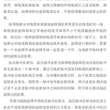
原理，将电缆短路接地、故障点两侧的环线电阻引入直流电桥，测
量其比值。由测得的比值和电缆全长，可获得测量端到故障点的距
离。
使用电桥法对电缆单相接地故障测距原理是先在电缆的另一端，
将电缆的故障相和正常相的电缆导体用不小于电缆截面的导线跨
接。然后在一端将故障相的电缆导体接在电桥的另一端子上。使用
电桥法对电缆两相短路或两相短路并接地，故障进行测距时，需要
有一个非故障导体和故障导体一起形成一个环，当电桥平衡时便可
得到故障点的距离。
低压脉冲反射法。低压脉冲反射法探测电缆故障是由仪器的脉冲
发生器发出一个脉冲波，通过引线把脉冲波送到电缆的故障相上，
脉冲波沿电缆的线芯传播，当传播到故障点时，由于故障点电缆的
波阻发生变化，因而有一脉冲信号被反射回来，用示波器在测试端
记录下从发送脉冲和反射脉冲之间的时间间隔，即可算出测试端距
故障点的距离。
开路与低阻故障可用低压脉冲反射法，低压脉冲反射法的先进之
处在于使现场测得的故障波形得到大大简化，将复杂的高压冲击闪