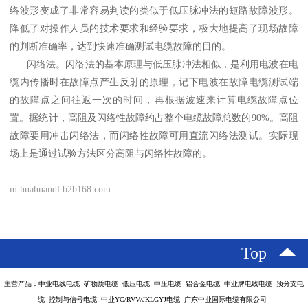
络波形变成了非常容易判读的类似于低压脉冲法的短路故障波形。
降低了对操作人员的技术要求和经验要求，极大地提高了现场故障
的判断准确率，达到快速准确测试电缆故障的目的。
闪络法。闪络法的基本原理与低压脉冲法相似，是利用电波在电
缆内传播时在故障点产生反射的原理，记下电波在故障电缆测试端
的故障点之间往返一次的时间，再根据波速来计算电缆故障点位
置。据统计，高阻及闪络性故障约占整个电缆故障总数的90%。高阻
故障要用冲击闪络法，而闪络性故障可用直流闪络法测试。实际现
场上是通过试验方法区分高阻与闪络性故障的。
m.huahuandl.b2b168.com
Top
主营产品：中业电线电缆 矿物质电缆 低压电缆 中压电缆 铝合金电缆 中业牌电线电缆 预分支电
缆 控制与信号电缆 中业YC/RVV/JKLGYJ电缆 广东中业国际电缆有限公司