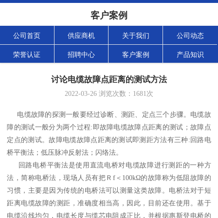
客户案例
公司首页
供应商机
关于我们
公司动态
荣誉认证
招聘中心
客户案例
产品知识
讨论电缆故障点距离的测试方法
2022-03-26
浏览次数：
1681
次
电缆故障的探测一般要经过诊断、测距、定点三个步骤。电缆故
障的测试一般分为两个过程:即故障电缆故障点距离的测试；故障点
定点的测试。故障电缆故障点距离的测试即测距方法有三种:回路电
桥平衡法；低压脉冲反射法；闪络法。
回路电桥平衡法是使用直流电桥对电缆故障进行测距的一种方
法，简称电桥法，现场人员有把Ｒf＜100kΩ的故障称为低阻故障的
习惯，主要是因为传统的电桥法可以测量这类故障。电桥法对于短
距离电缆故障的测距，准确度相当高，因此，目前还在使用。基于
电缆沿线均匀，电缆长度与缆芯电阻成正比，并根据惠斯登电桥的