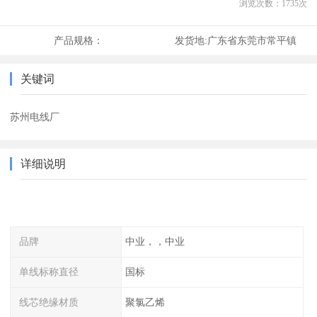
浏览次数：
1735
次
产品规格：
发货地:
广东省东莞市常平镇
关键词
苏州电线厂
详细说明
品牌
中业，，中业
单线标称直径
国标
线芯绝缘材质
聚氯乙烯