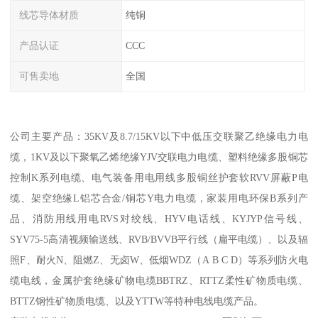
线芯导体材质
纯铜
产品认证
CCC
可售卖地
全国
公司主要产品：35KV及8.7/15KV以下中低压交联聚乙绝缘电力电
缆，1KV及以下聚氧乙烯绝缘YJV交联电力电缆、塑料绝缘多股铜芯
控制K系列电缆、电气装备用电用线多股铜丝护套软RVV屏蔽P电
缆、架空绝缘L铝芯合金/铜芯Y电力电缆，家装用电环保B系列产
品、消防用线用电RVS对绞线、HYV电话线、KYJYP信号线、
SYV75-5高清视频输送线、RVB/BVVB平行线（扁平电缆）、以及辐
照F、耐火N、阻燃Z、无卤W、低烟WDZ（A B C D）等系列防火电
缆电线，金属护套绝缘矿物电缆BBTRZ、RTTZ柔性矿物质电缆、
BTTZ钢性矿物质电缆、以及YTTW等特种电线电缆产品。