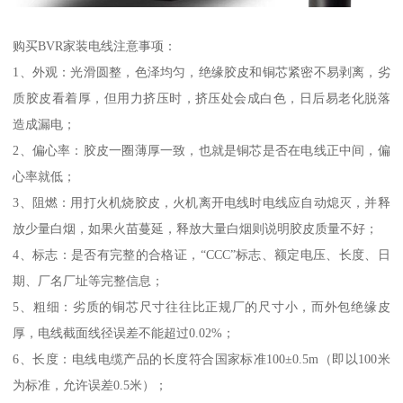
购买BVR家装电线注意事项：
1、外观：光滑圆整，色泽均匀，绝缘胶皮和铜芯紧密不易剥离，劣
质胶皮看着厚，但用力挤压时，挤压处会成白色，日后易老化脱落
造成漏电；
2、偏心率：胶皮一圈薄厚一致，也就是铜芯是否在电线正中间，偏
心率就低；
3、阻燃：用打火机烧胶皮，火机离开电线时电线应自动熄灭，并释
放少量白烟，如果火苗蔓延，释放大量白烟则说明胶皮质量不好；
4、标志：是否有完整的合格证，“CCC”标志、额定电压、长度、日
期、厂名厂址等完整信息；
5、粗细：劣质的铜芯尺寸往往比正规厂的尺寸小，而外包绝缘皮
厚，电线截面线径误差不能超过0.02%；
6、长度：电线电缆产品的长度符合国家标准100±0.5m（即以100米
为标准，允许误差0.5米）；