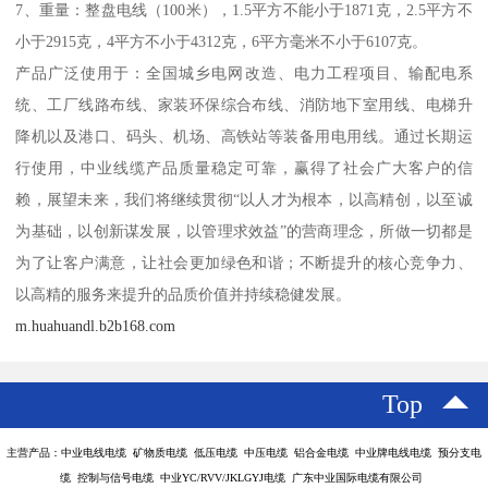
7、重量：整盘电线（100米），1.5平方不能小于1871克，2.5平方不
小于2915克，4平方不小于4312克，6平方毫米不小于6107克。
产品广泛使用于：全国城乡电网改造、电力工程项目、输配电系
统、工厂线路布线、家装环保综合布线、消防地下室用线、电梯升
降机以及港口、码头、机场、高铁站等装备用电用线。通过长期运
行使用，中业线缆产品质量稳定可靠，赢得了社会广大客户的信
赖，展望未来，我们将继续贯彻“以人才为根本，以高精创，以至诚
为基础，以创新谋发展，以管理求效益”的营商理念，所做一切都是
为了让客户满意，让社会更加绿色和谐；不断提升的核心竞争力、
以高精的服务来提升的品质价值并持续稳健发展。
m.huahuandl.b2b168.com
Top
主营产品：中业电线电缆 矿物质电缆 低压电缆 中压电缆 铝合金电缆 中业牌电线电缆 预分支电
缆 控制与信号电缆 中业YC/RVV/JKLGYJ电缆 广东中业国际电缆有限公司